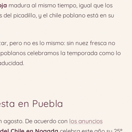
oja
madura al mismo tiempo, igual que los
del picadillo, y el chile poblano está en su
ar, pero no es lo mismo: sin nuez fresca no
s poblanos celebramos la temporada como lo
aducidad.
esta en Puebla
en agosto. De acuerdo con
los anuncios
l del Chile en Nogada
celebra este año su 25ª