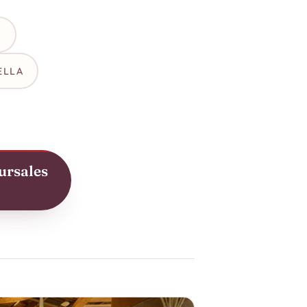
A
ELLA
ursales