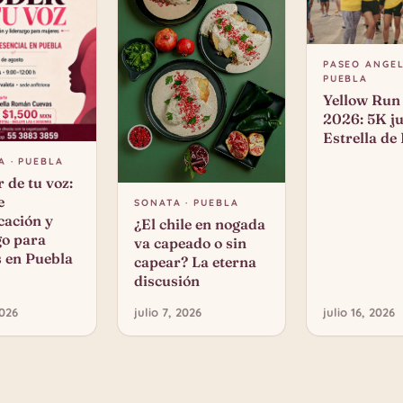
PASEO ANGEL
PUEBLA
Yellow Run
2026: 5K ju
Estrella de
A · PUEBLA
 de tu voz:
e
SONATA · PUEBLA
ación y
¿El chile en nogada
go para
va capeado o sin
 en Puebla
capear? La eterna
discusión
2026
julio 7, 2026
julio 16, 2026