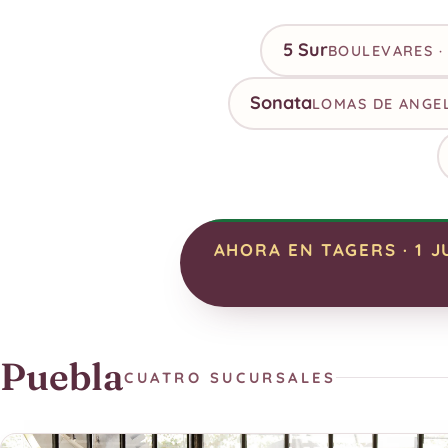
5 Sur
BOULEVARES · 
Sonata
LOMAS DE ANGE
AHORA EN TAGERS · 1 J
Puebla
CUATRO SUCURSALES