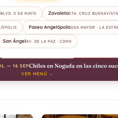
Zavaleta
BLVD. 5 DE MAYO
STA. CRUZ BUENAVIST
Paseo Angelópolis
LÓPOLIS
OSA MAYOR · LA ESTR
San Ángel
AV. DE LA PAZ · CDMX
Chiles en Nogada en las cinco suc
UL — 16 SEP
VER MENÚ →