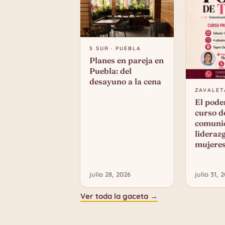
5 SUR · PUEBLA
Planes en pareja en
Puebla: del
desayuno a la cena
ZAVALET
El poder
curso d
comunic
lideraz
mujeres
julio 28, 2026
julio 31, 
Ver toda la gaceta →