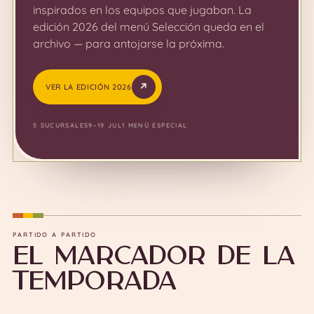
inspirados en los equipos que jugaban. La
edición 2026 del menú Selección queda en el
archivo — para antojarse la próxima.
VER LA EDICIÓN 2026
5 SUCURSALES
9–19 JUL
1 MENÚ ESPECIAL
PARTIDO A PARTIDO
El marcador de la
temporada