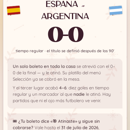
España
vs
Argentina
0-0
tiempo regular · el título se definió después de los 90'
Un solo boleto en toda la casa
se atrevió con el 0–
0 de la final — y le atinó. Su platillo del menú
Selección ya se cobró en la mesa.
Y el tercer lugar acabó
4–6
: diez goles en tiempo
regular y un marcador al que
nadie
le atinó. Hay
partidos que ni el ojo más futbolero ve venir.
🎟️
¿Tu boleto dice «🎯 Atinaste» y sigue sin
cobrarse?
Vale hasta el
31 de julio de 2026
,