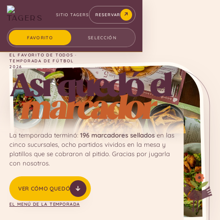
SITIO TAGERS
RESERVAR
FAVORITO
SELECCIÓN
EL FAVORITO DE TODOS ·
TEMPORADA DE FÚTBOL
2026
Así quedó el
marcador
La temporada terminó:
196 marcadores sellados
en las
cinco sucursales, ocho partidos vividos en la mesa y
platillos que se cobraron al pitido. Gracias por jugarla
con nosotros.
VER CÓMO QUEDÓ
EL MENÚ DE LA TEMPORADA