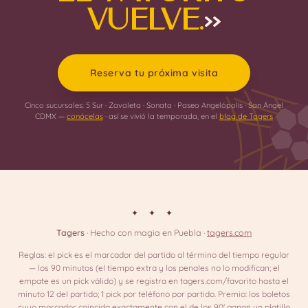
vuelve.
»
Reserva tu próxima visita
Cinco sucursales: 5 Sur · Zavaleta · Sonata · Paseo Angelópolis · San Ángel
CDMX —
conócelas
· así se vivió la temporada, en el
blog de Tagers
✦ ✦ ✦
Tagers
· Hecho con magia en Puebla ·
tagers.com
Reglas: el pick es el marcador del partido al término del tiempo regular
— los 90 minutos (el tiempo extra y los penales no lo modifican; el
empate es un pick válido) y se registra en tagers.com/favorito hasta el
minuto 12 del partido; 1 pick por teléfono por partido. Premio: los boletos
cuyo marcador coincida exactamente con el de los 90' ganan un platillo